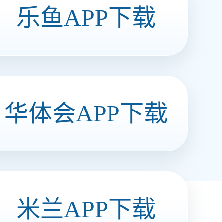
正迎来质变。武磊的
下一篇：
6队哄抢巴萨20岁边锋！桑德兰能否