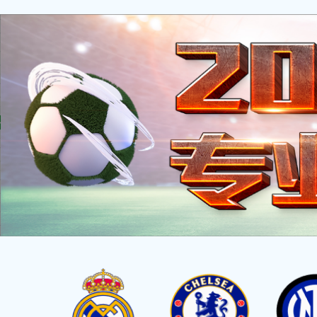
MK网页版登录入口
带您
盛事
专业平台，数据精准，
高清直播
覆盖热
聚焦足球、篮球、电竞等赛事，
每日内
极速访问
下载APP