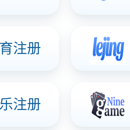
病
垫
，关
群肌
中