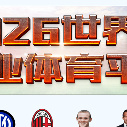
App
关于我们
体育焦点
畅享全球体育
门体育项目。
容实时更新
。