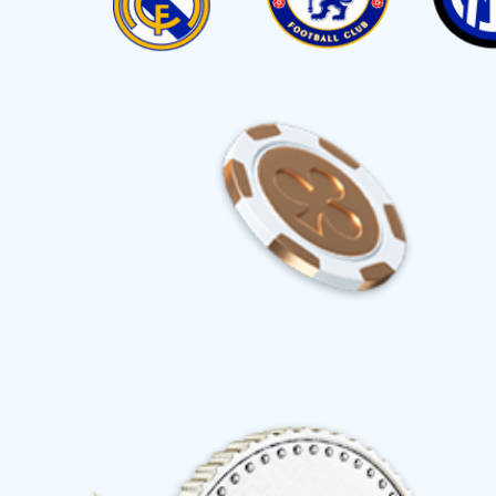
中超赛季射门转
2024赛季中超联赛
然引发球迷与教练组的
北京国安的张玉宁紧
不仅反映了球员在门