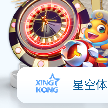
武磊：效率
武磊的22.3%射门
虑。无论是接应奥斯
一数据背后，是他在
率不仅证明了他作为
前锋因状态波动而起
张玉宁：全