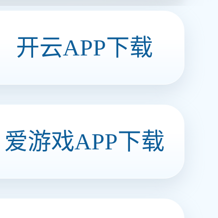
。与武磊的游击型风格
乃至远射，都展现出罕
盲目浪射，而是等待防
分点。两位本土前锋的斗
们往往习惯关注谁射门
射门次数惊人，但转化率
教练组对进攻战术的精
，不再单纯依赖外援个
门转化率竞争远未结束
局或将改写。对于联赛