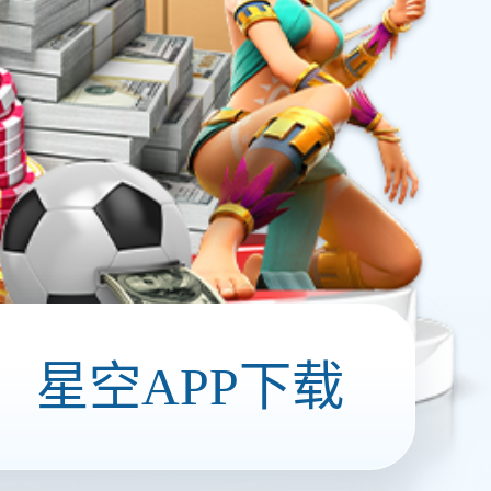
一次起脚都透着深思熟
将机会转化为进球。这
史射手王，武磊的转化
的火力点。当其他外援