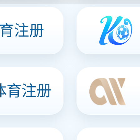
京国安的张玉宁，他的射门转化率虽略逊一筹，却同样令人瞩目
于支点型中锋。他在禁区内背身拿球、争顶头球后的二次进攻，
的射门转化率之所以高，源于他对射门时机的极致把握——绝不
种球场上的“读秒能力”，让他成为国安锋线上最值得信赖的得
国男足的未来提供了更多想象空间。
效率革命
门转化率榜，折射出中超联赛正在经历一场效率革命。过去，人
忽视了射门与进球之间的“性价比”。本赛季，许多外援前锋虽
反而凸显了本土射手的难能可贵。武磊和张玉宁的成功，离不开
他们自身在训练中对最后一击的千锤百炼。当联赛逐渐回归理性
将成为衡量前锋价值的新标尺。
玉宁的高效表现，无疑为其他本土前锋树立了榜样。但中超的射
、谢维军等人若能进一步提升门前决策与基本功，未来榜单的格