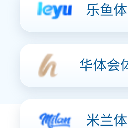
而言，当更多本土球
22.3%与张玉宁的
上一篇：
辛纳迈阿密大师赛决赛2-0击败梅…
延伸阅读
1.
深圳沈梓捷移动掩护被吹犯规，赛后录像显
2026-07-21